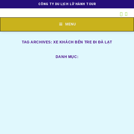
Skip
CÔNG TY DU LỊCH LỮ HÀNH TOUR
to
content
MENU
TAG ARCHIVES:
XE KHÁCH BẾN TRE ĐI ĐÀ LẠT
DANH MỤC: