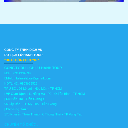
CÔNG TY TNHH DỊCH VỤ
DU LỊCH
LỮ HÀNH TOUR
"DU HÍ BỐN PHƯƠNG"
CÔNG TY DU LỊCH LỮ HÀNH TOUR
MST :
0314934699
EMAIL : luhanhtour@gmail.com
HOTLINE : 0903655525
TRỤ SỞ : 05 Lê Lợi - Hóc Môn - TP.HCM
|
VP Giao Dịch :
11 Hồng Hà - P2 - Q.Tân Bình - TP.HCM
|
CN Bến Tre - Tiền Giang :
563 Ấp Bắc - TP Mỹ Tho - Tiền Giang
|
CN Vũng Tàu :
178 Nguyễn Thiện Thuật - P. Thống Nhất - TP Vũng T
àu
CHUYÊN TỔ CHỨC :