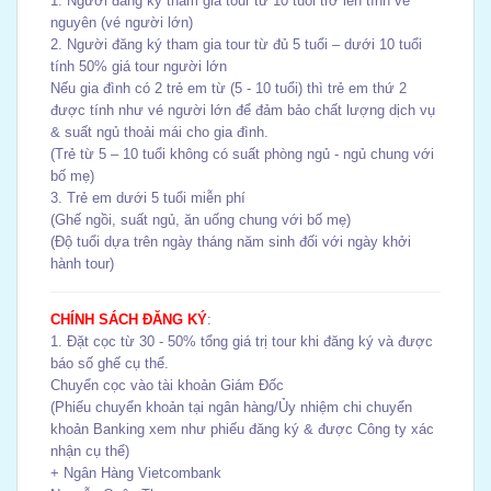
1. Người đăng ký tham gia tour từ 10 tuổi trở lên tính vé
nguyên (vé người lớn)
2. Người đăng ký tham gia tour từ đủ 5 tuổi – dưới 10 tuổi
tính 50% giá tour người lớn
Nếu gia đình có 2 trẻ em từ (5 - 10 tuổi) thì trẻ em thứ 2
được tính như vé người lớn để đảm bảo chất lượng dịch vụ
& suất ngủ thoải mái cho gia đình.
(Trẻ từ 5 – 10 tuổi không có suất phòng ngủ - ngủ chung với
bố mẹ)
3. Trẻ em dưới 5 tuổi miễn phí
(Ghế ngồi, suất ngủ, ăn uống chung với bố mẹ)
(Độ tuổi dựa trên ngày tháng năm sinh đối với ngày khởi
hành tour)
CHÍNH SÁCH ĐĂNG KÝ
:
1. Đặt cọc từ 30 - 50% tổng giá trị tour khi đăng ký và được
báo số ghế cụ thể.
Chuyển cọc vào tài khoản Giám Đốc
(Phiếu chuyển khoản tại ngân hàng/Ủy nhiệm chi chuyển
khoản Banking xem như phiếu đăng ký & được Công ty xác
nhận cụ thể)
+ Ngân Hàng Vietcombank