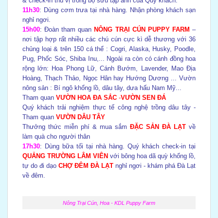
& check-in thú vị trong bộ sưu tập ảnh của Quý khách.
11h30
: Dùng cơm trưa tại nhà hàng. Nhận phòng khách sạn
nghỉ ngơi.
15h00
: Đoàn tham quan
NÔNG TRẠI CÚN PUPPY FARM
–
nơi tập hợp rất nhiều các chú cún cực kì dễ thương với 36
chủng loại & trên 150 cá thể : Cogri, Alaska, Husky, Poodle,
Pug, Phốc Sóc, Shiba Inu,... Ngoài ra còn có cánh đồng hoa
rộng lớn: Hoa Phong Lữ, Cánh Bướm, Lavender, Mao Địa
Hoàng, Thạch Thảo, Ngọc Hân hay Hướng Dương ... Vườn
nông sản : Bí ngô khổng lồ, dâu tây, dưa hấu Nam Mỹ...
Tham quan
VƯỜN HOA ĐA SẮC
-
VƯỜN SEN ĐÁ
Quý khách trải nghiệm thực tế công nghệ trồng dâu tây -
Tham quan
VƯỜN DÂU TÂY
Thưởng thức miễn phí & mua sắm
ĐẶC SẢN ĐÀ LẠT
về
làm quà cho người thân
17h30
: Dùng bữa tối tại nhà hàng. Quý khách check-in tại
QUẢNG TRƯỜNG LÂM VIÊN
với bông hoa dã quỳ khổng lồ,
tự do đi dạo
CHỢ ĐÊM ĐÀ LẠT
nghỉ ngơi - khám phá Đà Lạt
về đêm.
Nông Trại Cún, Hoa - KDL Puppy Farm