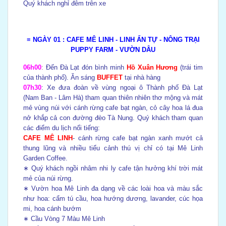
Quý khách nghỉ đêm trên xe
≡ NGÀY 01
: CAFE MÊ LINH - LINH ẨN TỰ - NÔNG TRẠI
PUPPY FARM - VƯỜN DÂU
06h00
:
Đến Đà Lạt đón bình minh
Hồ Xuân Hương
(trái tim
của thành phố). Ăn sáng
BUFFET
tại nhà hàng
07h30
: Xe đưa đoàn về vùng ngoại ô Thành phố Đà Lạt
(Nam Ban - Lâm Hà) tham quan thiên nhiên thơ mộng và mát
mẻ vùng núi với cánh rừng cafe bạt ngàn, cỏ cây hoa lá đua
nở khắp cả con đường đèo Tà Nung. Quý khách tham quan
các điểm du lịch nổi tiếng:
CAFE MÊ LINH
- cánh rừng cafe bạt ngàn xanh mướt cả
thung lũng và nhiều tiểu cảnh thú vị chỉ có tại Mê Linh
Garden Coffee.
∗ Quý khách ngồi nhâm nhi ly cafe tận hưởng khí trời mát
mẻ của núi rừng.
∗ Vườn hoa Mê Linh đa dạng về các loài hoa và màu sắc
như hoa: cẩm tú cầu, hoa hướng dương, lavander, cúc họa
mi, hoa cánh bướm
∗ Cầu Vòng 7 Màu Mê Linh