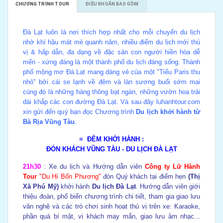
CHƯƠNG TRÌNH TOUR
ĐIỀU KHOẢN BAO GỒM
Đà Lạt luôn là nơi thích hợp nhất cho mỗi chuyến du lịch
nhờ khí hậu mát mẻ quanh năm, nhiều điểm du lịch mới thú
vị & hấp dẫn, đa dạng về đặc sản con người hiền hòa dễ
mến - xứng đáng là một thành phố du lịch đáng sống. Thành
phố mộng mơ Đà Lạt mang dáng vẻ của một "Tiểu Paris thu
nhỏ" bởi cái se lạnh về đêm và làn sương buổi sớm mai
cùng đó là những hàng thông bạt ngàn, những vườn hoa trải
dài khắp các con đường Đà Lạt. Và sau đây
luhanhtour.com
xin gửi đến quý bạn đọc Chương trình
Du lịch khởi hành từ
Bà Rịa Vũng Tàu
.
≡ ĐÊM KHỞI HÀNH
:
ĐÓN KHÁCH VŨNG TÀU -
DU LỊCH ĐÀ LẠT
21h30
: Xe du lịch và Hướng dẫn viên
Công ty
Lữ Hành
Tour
"Du Hí Bốn Phương"
đón Quý khách tại điểm hẹn
(Thị
Xã Phú Mỹ)
khởi hành
Du lịch Đà Lạt
. Hướng dẫn viên giới
thiệu đoàn, phổ biến chương trình chi tiết, tham gia giao lưu
văn nghệ và các trò chơi sinh hoạt thú vị trên xe: Karaoke,
phần quà bí mật, vị khách may mắn, giao lưu âm nhạc...