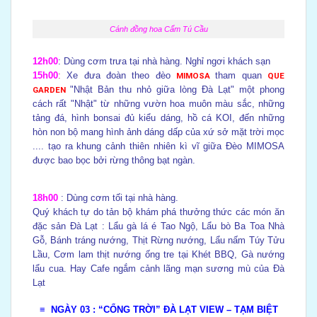
Cánh đồng hoa Cẩm Tú Cầu
12h00
: Dùng cơm trưa tại nhà hàng. Nghỉ ngơi khách sạn
15h00
:
Xe đưa đoàn theo đèo
MIMOSA
tham quan
QUE
GARDEN
"Nhật Bản thu nhỏ giữa lòng Đà Lạt" một phong
cách rất "Nhật" từ những vườn hoa muôn màu sắc, những
tảng đá, hình bonsai đủ kiểu dáng, hồ cá KOI, đến những
hòn non bộ mang hình ảnh dáng dấp của xứ sở mặt trời mọc
.... tạo ra khung cảnh thiên nhiên kì vĩ giữa Đèo MIMOSA
được bao bọc bởi rừng thông bạt ngàn.
18h00
: Dùng cơm tối tại nhà hàng.
Quý khách tự do
tản bộ khám phá thưởng thức các món ăn
đặc sản Đà Lạt : Lẩu gà lá é Tao Ngộ, Lẩu bò Ba Toa Nhà
Gỗ, Bánh tráng nướng, Thịt Rừng nướng, Lẩu nấm Túy Tửu
Lầu, Cơm lam thịt nướng ống tre tại Khét BBQ, Gà nướng
lẩu cua. Hay Cafe ngắm cảnh lãng mạn sương mù của Đà
Lạt
≡ NGÀY 03
: “CỔNG TRỜI” ĐÀ LẠT VIEW – TẠM BIỆT