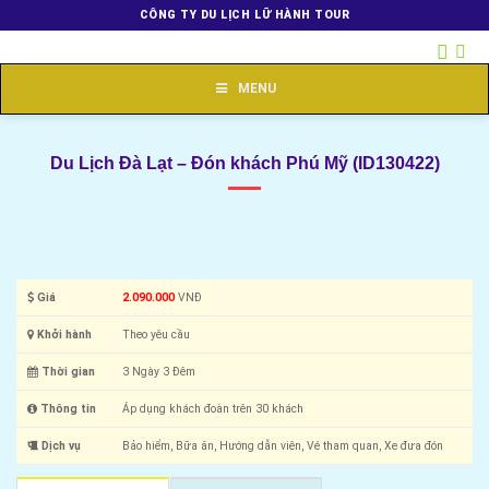
Skip
CÔNG TY DU LỊCH LỮ HÀNH TOUR
to
content
MENU
Du Lịch Đà Lạt – Đón khách Phú Mỹ (ID130422)
Giá
2.090.000
VNĐ
Khởi hành
Theo yêu cầu
Thời gian
3 Ngày 3 Đêm
Thông tin
Áp dụng khách đoàn trên 30 khách
Dịch vụ
Bảo hiểm, Bữa ăn, Hướng dẫn viên, Vé tham quan, Xe đưa đón