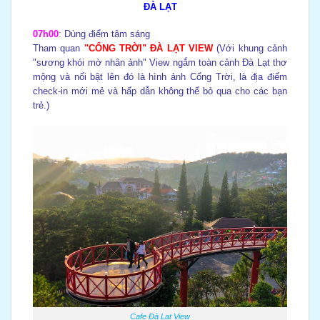
ĐÀ LẠT
07h00
:
Dùng điểm tâm sáng
Tham quan
"CỔNG TRỜI" ĐÀ LẠT VIEW
(Với khung cảnh
"sương khói mờ nhân ảnh" View ngắm toàn cảnh Đà Lạt thơ
mộng và nổi bật lên đó là hình ảnh Cổng Trời, là địa điểm
check-in mới mẻ và hấp dẫn không thể bỏ qua cho các bạn
trẻ.)
Cafe Đà Lạt View