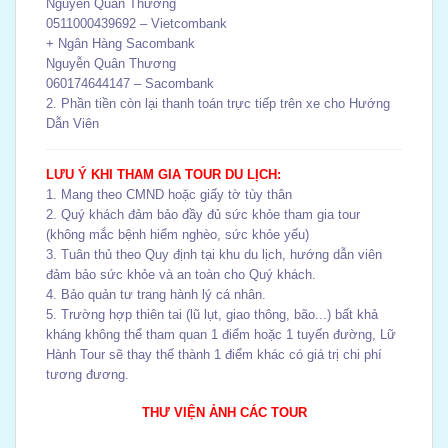
Nguyễn Quân Thương
0511000439692 – Vietcombank
+ Ngân Hàng Sacombank
Nguyễn Quân Thương
060174644147 – Sacombank
2. Phần tiền còn lại thanh toán trực tiếp trên xe cho Hướng
Dẫn Viên
LƯU Ý KHI THAM GIA TOUR DU LỊCH:
1. Mang theo CMND hoặc giấy tờ tùy thân
2. Quý khách đảm bảo đầy đủ sức khỏe tham gia tour
(không mắc bệnh hiểm nghèo, sức khỏe yếu)
3. Tuân thủ theo Quy định tại khu du lịch, hướng dẫn viên
đảm bảo sức khỏe và an toàn cho Quý khách.
4. Bảo quản tư trang hành lý cá nhân.
5. Trường hợp thiên tai (lũ lụt, giao thông, bão...) bất khả
kháng không thể tham quan 1 điểm hoặc 1 tuyến đường, Lữ
Hành Tour sẽ thay thế thành 1 điểm khác có giá trị chi phí
tương đương.
THƯ VIỆN ẢNH CÁC TOUR