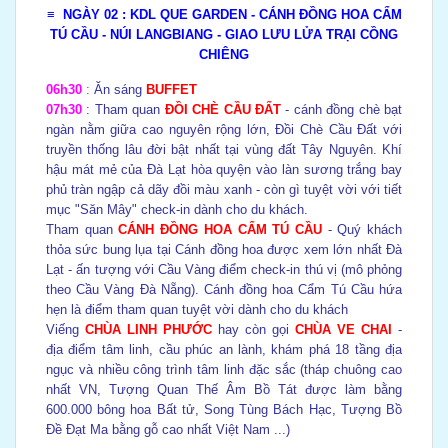
≡ NGÀY 02
: KDL QUE GARDEN - CÁNH ĐỒNG HOA CẨM
TÚ CẦU - NÚI LANGBIANG - GIAO LƯU LỬA TRẠI CỒNG
CHIÊNG
06h30
:
Ăn sáng
BUFFET
07h30
: Tham quan
ĐỒI CHÈ CẦU ĐẤT
- cánh đồng chè bạt
ngàn nằm giữa cao nguyên rộng lớn, Đồi Chè Cầu Đất với
truyền thống lâu đời bật nhất tại vùng đất Tây Nguyên. Khí
hậu mát mẻ của Đà Lạt hòa quyện vào làn sương trắng bay
phủ tràn ngập cả dãy đồi màu xanh - còn gì tuyệt vời với tiết
mục "Săn Mây" check-in dành cho du khách.
Tham quan
CÁNH ĐỒNG HOA CẨM TÚ CẦU
- Quý khách
thỏa sức bung lụa tại Cánh đồng hoa được xem lớn nhất Đà
Lạt - ấn tượng với Cầu Vàng điểm check-in thú vị (mô phỏng
theo Cầu Vàng Đà Nẵng). Cánh đồng hoa Cẩm Tú Cầu hứa
hẹn là điểm tham quan tuyệt vời dành cho du khách
Viếng
CHÙA LINH PHƯỚC
hay còn gọi
CHÙA VE CHAI
-
địa điểm tâm linh, cầu phúc an lành, khám phá 18 tầng địa
ngục và nhiều công trình tâm linh đặc sắc (tháp chuông cao
nhất VN, Tượng Quan Thế Âm Bồ Tát được làm bằng
600.000 bông hoa Bất tử, Song Tùng Bách Hạc, Tượng Bồ
Đề Đạt Ma bằng gỗ cao nhất Việt Nam ...)