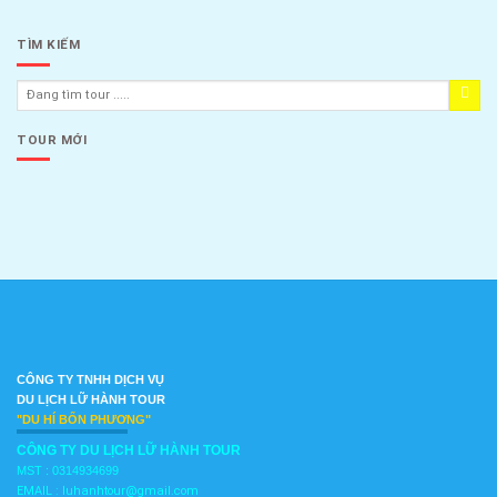
TÌM KIẾM
TOUR MỚI
CÔNG TY TNHH DỊCH VỤ
DU LỊCH
LỮ HÀNH TOUR
"DU HÍ BỐN PHƯƠNG"
CÔNG TY DU LỊCH LỮ HÀNH TOUR
MST :
0314934699
EMAIL : luhanhtour@gmail.com