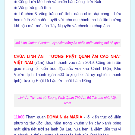
∗ Cổng Trời Mê Linh và phiên bản Cổng Trời Bali
∗ Vầng trăng cổ tích
∗ Tổ chim & vầng trăng cổ tích, cánh chim đại bàng... hứa
hẹn sẽ là điểm đến tuyệt vời cho du khách tha hồ tận hưởng
khí hậu mát mẻ của Tây Nguyên và check-in chụp ảnh.
Mê Linh Coffee Garden - địa điểm sống ảo chắc chắn không thể bỏ qua
CHÙA LINH ẨN
-
TƯỢNG PHẬT QUAN ÂM CAO NHẤT
VIỆT NAM
(71m) khánh thành vào năm 2019. Công trình tôn
giáo mang lối kiến trúc đặc sắc với khu Chính Điện, Khu
Vườn Tịnh Thánh (gần 500 tượng bồ tát uy nghiêm thanh
tịnh), tượng Phật Di Lặc lớn nhất Lâm Đồng..
Linh Ân Tự - nơi có Tượng Phật Quan Thế Âm Bồ Tát cao nhất Việt
Nam
11h00
:
Tham quan
DOMAIN de MARIA
- lối kiến trúc cổ điển
phương tây độc đáo, nằm trong khuôn viên cây xanh bóng
mát giữa tiết trời se lạnh Đà Lạt, hứa hẹn là điểm đến thú vị