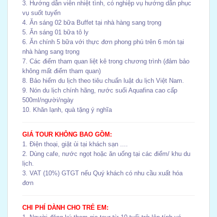
3. Hướng dẫn viên nhiệt tình, có nghiệp vụ hướng dẫn phục
vụ suốt tuyến
4. Ăn sáng 02 bữa Buffet tại nhà hàng sang trọng
5. Ăn sáng 01 bữa tô ly
6. Ăn chính 5 bữa với thực đơn phong phú trên 6 món tại
nhà hàng sang trọng
7. Các điểm tham quan liệt kê trong chương trình (đảm bảo
không mất điểm tham quan)
8. Bảo hiểm du lịch theo tiêu chuẩn luật du lịch Việt Nam.
9. Nón du lịch chính hãng, nước suối Aquafina cao cấp
500ml/người/ngày
10. Khăn lạnh, quà tặng ý nghĩa
GIÁ TOUR KHÔNG BAO GỒM:
1.
Điện thoại, giặt ủi tại khách sạn ....
2. Dùng cafe, nước ngọt hoặc ăn uống tại các điểm/ khu du
lịch.
3. VAT (10%) GTGT nếu Quý khách có nhu cầu xuất hóa
đơn
CHI PHÍ DÀNH CHO TRẺ EM: