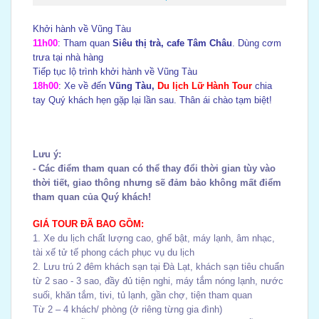
Khởi hành về Vũng Tàu
11h00
:
Tham quan
Siêu thị trà, cafe Tâm Châu
. Dùng cơm
trưa tại nhà hàng
Tiếp tục lộ trình khởi hành về Vũng Tàu
18h00
: Xe về đến
Vũng Tàu,
Du lịch Lữ Hành Tour
chia
tay Quý khách hẹn gặp lại lần sau. Thân ái chào tạm biệt!
Lưu ý:
- Các điểm tham quan có thể thay đổi thời gian tùy vào
thời tiết, giao thông nhưng sẽ đảm bảo không mất điểm
tham quan của Quý khách!
GIÁ TOUR ĐÃ BAO GỒM:
1. Xe du lịch chất lượng cao, ghế bật, máy lạnh, âm nhạc,
tài xế tử tế phong cách phục vụ du lịch
2. Lưu trú 2 đêm khách sạn tại Đà Lạt, khách sạn tiêu chuẩn
từ 2 sao - 3 sao, đầy đủ tiện nghi, máy tắm nóng lạnh, nước
suối, khăn tắm, tivi, tủ lạnh, gần chợ, tiện tham quan
Từ 2 – 4 khách/ phòng (ở riêng từng gia đình)