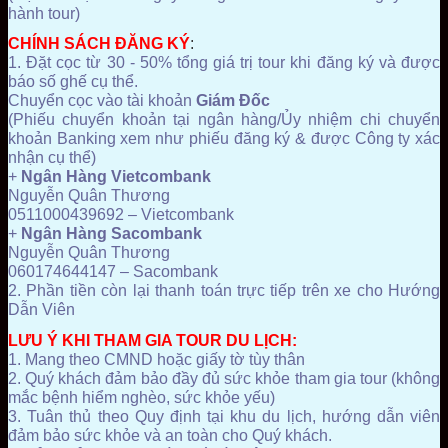
hành tour)
CHÍNH SÁCH ĐĂNG KÝ
:
1. Đặt cọc từ 30 - 50% tổng giá trị tour khi đăng ký và được
báo số ghế cụ thể.
Chuyển cọc vào tài khoản
Giám Đốc
(Phiếu chuyển khoản tại ngân hàng/Ủy nhiệm chi chuyển
khoản Banking xem như phiếu đăng ký & được Công ty xác
nhận cụ thể)
+
Ngân Hàng Vietcombank
Nguyễn Quân Thương
0511000439692 – Vietcombank
+
Ngân Hàng Sacombank
Nguyễn Quân Thương
060174644147 – Sacombank
2. Phần tiền còn lại thanh toán trực tiếp trên xe cho Hướng
Dẫn Viên
LƯU Ý KHI THAM GIA TOUR DU LỊCH:
1. Mang theo CMND hoặc giấy tờ tùy thân
2. Quý khách đảm bảo đầy đủ sức khỏe tham gia tour (không
mắc bệnh hiểm nghèo, sức khỏe yếu)
3. Tuân thủ theo Quy định tại khu du lịch, hướng dẫn viên
đảm bảo sức khỏe và an toàn cho Quý khách.