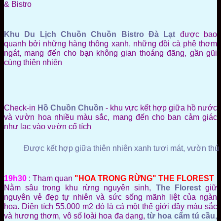
& Bistro
Khu Du Lịch Chuồn Chuồn Bistro Đà Lạt
được bao
quanh bởi những hàng thông xanh, những đồi cà phê thơm
ngát, mang đến cho bạn không gian thoáng đãng, gần gũi
cùng thiên nhiên
Check-in
Hồ Chuồn Chuồn
- khu vực kết hợp giữa hồ nước
và vườn hoa nhiều màu sắc, mang đến cho ban cảm giác
như lạc vào vườn cổ tích
Được kết hợp giữa thiên nhiên xanh tươi mát, vườn thú
19h30
: Tham quan
"HOA TRONG RỪNG" THE FLOREST
Nằm sâu trong khu rừng nguyên sinh,
The Florest
giữ
nguyên vẻ đẹp tự nhiên và sức sống mãnh liệt của ngàn
hoa. Diện tích 55.000 m2 đó là cả một thế giới đầy màu sắc
và hương thơm, vô số loài hoa đa dạng,
từ hoa cẩm tú cầu,