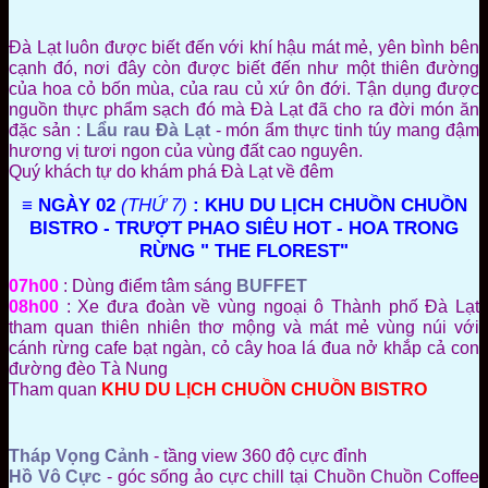
Đà Lạt luôn được biết đến với khí hậu mát mẻ, yên bình bên
cạnh đó, nơi đây còn được biết đến như một thiên đường
của hoa cỏ bốn mùa, của rau củ xứ ôn đới. Tận dụng được
nguồn thực phẩm sạch đó mà Đà Lạt đã cho ra đời món ăn
đặc sản :
Lẩu rau Đà Lạt
- món ẩm thực tinh túy mang đậm
hương vị tươi ngon của vùng đất cao nguyên.
Quý khách tự do khám phá Đà Lạt về đêm
≡ NGÀY 02
(THỨ 7)
: KHU DU LỊCH CHUỒN CHUỒN
BISTRO - TRƯỢT PHAO SIÊU HOT - HOA TRONG
RỪNG " THE FLOREST"
07h00
: Dùng điểm tâm sáng
BUFFET
08h00
:
Xe đưa đoàn về vùng ngoại ô Thành phố Đà Lạt
tham quan thiên nhiên thơ mộng và mát mẻ vùng núi với
cánh rừng cafe bạt ngàn, cỏ cây hoa lá đua nở khắp cả con
đường
đèo Tà Nung
Tham quan
KHU DU LỊCH CHUỒN CHUỒN BISTRO
Tháp Vọng Cảnh
- tầng view 360 độ cực đỉnh
Hồ Vô Cực
- góc sống ảo cực chill tại Chuồn Chuồn Coffee