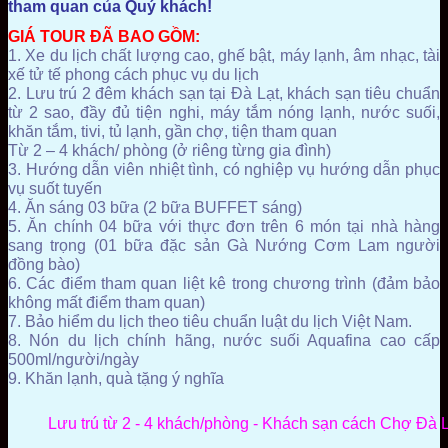
tham quan của Quý khách!
GIÁ TOUR ĐÃ BAO GỒM:
1. Xe du lịch chất lượng cao, ghế bật, máy lạnh, âm nhạc, tài
xế tử tế phong cách phục vụ du lịch
2. Lưu trú 2 đêm khách sạn tại Đà Lạt, khách sạn tiêu chuẩn
từ 2 sao, đầy đủ tiện nghi, máy tắm nóng lạnh, nước suối,
khăn tắm, tivi, tủ lạnh, gần chợ, tiện tham quan
Từ 2 – 4 khách/ phòng (ở riêng từng gia đình)
3. Hướng dẫn viên nhiệt tình, có nghiệp vụ hướng dẫn phục
vụ suốt tuyến
4. Ăn sáng 03 bữa (2 bữa BUFFET sáng)
5. Ăn chính 04 bữa với thực đơn trên 6 món tại nhà hàng
sang trọng (01 bữa đặc sản Gà Nướng Cơm Lam người
đồng bào)
6. Các điểm tham quan liệt kê trong chương trình (đảm bảo
không mất điểm tham quan)
7. Bảo hiểm du lịch theo tiêu chuẩn luật du lịch Việt Nam.
8. Nón du lịch chính hãng, nước suối Aquafina cao cấp
500ml/người/ngày
9. Khăn lạnh, quà tặng ý nghĩa
Lưu trú từ 2 - 4 khách/phòng - Khách sạn cách Chợ Đà 