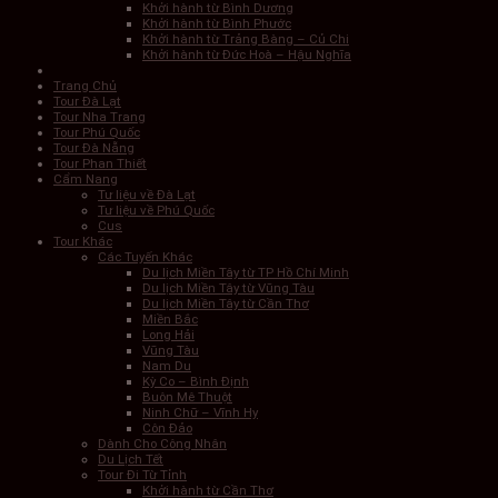
Khởi hành từ Bình Dương
Khởi hành từ Bình Phước
Khởi hành từ Trảng Bàng – Củ Chi
Khởi hành từ Đức Hoà – Hậu Nghĩa
Trang Chủ
Tour Đà Lạt
Tour Nha Trang
Tour Phú Quốc
Tour Đà Nẵng
Tour Phan Thiết
Cẩm Nang
Tư liệu về Đà Lạt
Tư liệu về Phú Quốc
Cus
Tour Khác
Các Tuyến Khác
Du lịch Miền Tây từ TP Hồ Chí Minh
Du lịch Miền Tây từ Vũng Tàu
Du lịch Miền Tây từ Cần Thơ
Miền Bắc
Long Hải
Vũng Tàu
Nam Du
Kỳ Co – Bình Định
Buôn Mê Thuột
Ninh Chữ – Vĩnh Hy
Côn Đảo
Dành Cho Công Nhân
Du Lịch Tết
Tour Đi Từ Tỉnh
Khởi hành từ Cần Thơ