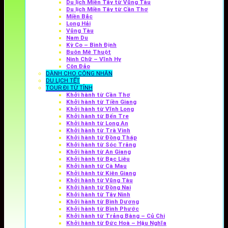
Du lịch Miền Tây từ Vũng Tàu
Du lịch Miền Tây từ Cần Thơ
Miền Bắc
Long Hải
Vũng Tàu
Nam Du
Kỳ Co – Bình Định
Buôn Mê Thuột
Ninh Chữ – Vĩnh Hy
Côn Đảo
DÀNH CHO CÔNG NHÂN
DU LỊCH TẾT
TOUR ĐI TỪ TỈNH
Khởi hành từ Cần Thơ
Khởi hành từ Tiền Giang
Khởi hành từ Vĩnh Long
Khởi hành từ Bến Tre
Khởi hành từ Long An
Khởi hành từ Trà Vinh
Khởi hành từ Đồng Tháp
Khởi hành từ Sóc Trăng
Khởi hành từ An Giang
Khởi hành từ Bạc Liêu
Khởi hành từ Cà Mau
Khởi hành từ Kiên Giang
Khởi hành từ Vũng Tàu
Khởi hành từ Đồng Nai
Khởi hành từ Tây Ninh
Khởi hành từ Bình Dương
Khởi hành từ Bình Phước
Khởi hành từ Trảng Bàng – Củ Chi
Khởi hành từ Đức Hoà – Hậu Nghĩa