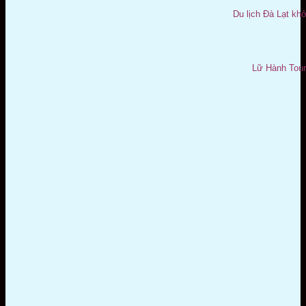
Du lịch Đà Lạt kh
Lữ Hành Tour