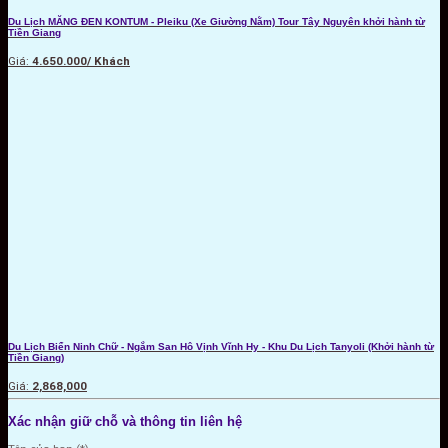
Du Lịch MĂNG ĐEN KONTUM - Pleiku (Xe Giường Nằm) Tour Tây Nguyên khởi hành từ
Tiền Giang
Giá:
4.650.000/ Khách
Du Lịch Biển Ninh Chữ - Ngắm San Hô Vịnh Vĩnh Hy - Khu Du Lịch Tanyoli (Khởi hành từ
Tiền Giang)
Giá:
2,868,000
Xác nhận giữ chỗ và thông tin liên hệ