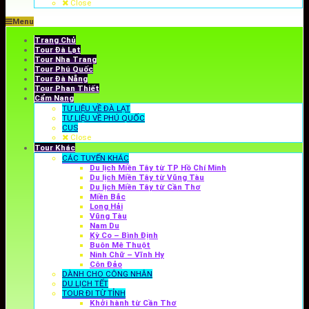
Close
Menu
Trang Chủ
Tour Đà Lạt
Tour Nha Trang
Tour Phú Quốc
Tour Đà Nẵng
Tour Phan Thiết
Cẩm Nang
TƯ LIỆU VỀ ĐÀ LẠT
TƯ LIỆU VỀ PHÚ QUỐC
CUS
Close
Tour Khác
CÁC TUYẾN KHÁC
Du lịch Miền Tây từ TP Hồ Chí Minh
Du lịch Miền Tây từ Vũng Tàu
Du lịch Miền Tây từ Cần Thơ
Miền Bắc
Long Hải
Vũng Tàu
Nam Du
Kỳ Co – Bình Định
Buôn Mê Thuột
Ninh Chữ – Vĩnh Hy
Côn Đảo
DÀNH CHO CÔNG NHÂN
DU LỊCH TẾT
TOUR ĐI TỪ TỈNH
Khởi hành từ Cần Thơ