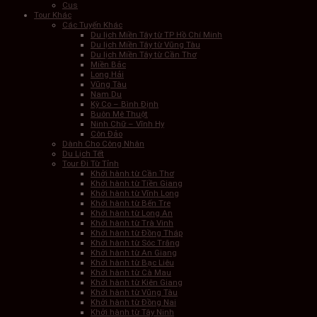
Cus
Tour Khác
Các Tuyến Khác
Du lịch Miền Tây từ TP Hồ Chí Minh
Du lịch Miền Tây từ Vũng Tàu
Du lịch Miền Tây từ Cần Thơ
Miền Bắc
Long Hải
Vũng Tàu
Nam Du
Kỳ Co – Bình Định
Buôn Mê Thuột
Ninh Chữ – Vĩnh Hy
Côn Đảo
Dành Cho Công Nhân
Du Lịch Tết
Tour Đi Từ Tỉnh
Khởi hành từ Cần Thơ
Khởi hành từ Tiền Giang
Khởi hành từ Vĩnh Long
Khởi hành từ Bến Tre
Khởi hành từ Long An
Khởi hành từ Trà Vinh
Khởi hành từ Đồng Tháp
Khởi hành từ Sóc Trăng
Khởi hành từ An Giang
Khởi hành từ Bạc Liêu
Khởi hành từ Cà Mau
Khởi hành từ Kiên Giang
Khởi hành từ Vũng Tàu
Khởi hành từ Đồng Nai
Khởi hành từ Tây Ninh