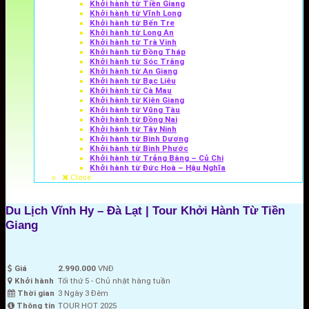
Khởi hành từ Tiền Giang
Khởi hành từ Vĩnh Long
Khởi hành từ Bến Tre
Khởi hành từ Long An
Khởi hành từ Trà Vinh
Khởi hành từ Đồng Tháp
Khởi hành từ Sóc Trăng
Khởi hành từ An Giang
Khởi hành từ Bạc Liêu
Khởi hành từ Cà Mau
Khởi hành từ Kiên Giang
Khởi hành từ Vũng Tàu
Khởi hành từ Đồng Nai
Khởi hành từ Tây Ninh
Khởi hành từ Bình Dương
Khởi hành từ Bình Phước
Khởi hành từ Trảng Bàng – Củ Chi
Khởi hành từ Đức Hoà – Hậu Nghĩa
Close
Du Lịch Vĩnh Hy – Đà Lạt | Tour Khởi Hành Từ Tiền
Giang
Giá
2.990.000
VNĐ
Khởi hành
Tối thứ 5 - Chủ nhật hàng tuần
Thời gian
3 Ngày 3 Đêm
Thông tin
TOUR HOT 2025