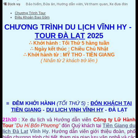
Dịch vụ
Bảo hiểm, Bữa ăn, Hướng dẫn viên, Vé tham quan, Xe đưa đón
Chương Trình Tour
Điều Khoản Bao Gồm
CHƯƠNG TRÌNH DU LỊCH VĨNH HY -
TOUR ĐÀ LẠT
2025
∴ Khởi hành : Tối Thứ 5 hàng tuần
∴ Ngày kết thúc : Chiều Chủ Nhật
∴ Khởi hành từ : MỸ THO - TIỀN GIANG
( Nhận từ 2 khách trở lên )
≡ ĐÊM KHỞI HÀNH
(TỐI THỨ 5)
:
ĐÓN KHÁCH TẠI
TIỀN GIANG
-
DU LỊCH VỊNH VĨNH HY
- ĐÀ LẠT
21h30
: Xe du lịch và Hướng dẫn viên
Công ty Lữ Hành
Tour
"Du Hí Bốn Phương"
đón Quý khách tại
Tiền Giang du
lịch Đà Lạt
Vĩnh Hy
. Hướng dẫn viên giới thiệu đoàn, phổ
biến chương trình chi tiết, tham gia giao lưu văn nghệ và các