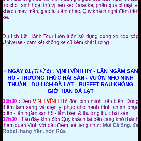
trò chơi sinh hoạt thú vị trên xe: Karaoke, phần quà bí mật, vị
khách may mắn, giao lưu âm nhạc. Quý khách nghỉ đêm trên
xe.
Du lịch Lữ Hành Tour luôn luôn sử dụng dòng xe cao cấp
Universe - cam kết không xe cũ kém chất lượng
≡ NGÀY 01
(THỨ 6)
: VỊNH VĨNH HY - LẶN NGẮM SAN
HÔ - THƯỞNG THỨC HẢI SẢN - VƯỜN NHO NINH
THUẬN - DU LỊCH ĐÀ LẠT - BUFFET RAU KHÔNG
GIỚI HẠN ĐÀ LẠT
05h30
: Đến
VỊNH VĨNH HY
đón bình minh trên biển. Dùng
điểm tâm sáng và diện y phục cho hành trình chinh phục
biển - lặn ngắm san hô - tắm biển & thưởng thức hải sản
07h30
: Tàu đáy kính đón Quý khách tại bến cảng khởi hành
tham quan Vịnh với các điểm nổi tiếng như :
Mũi Cá ông, đá
Robot, hang Yến, hòn Rùa