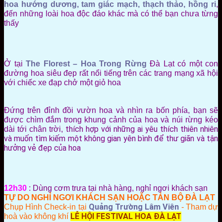
hoa hướng dương, tam giác mạch, thạch thảo, hồng ri
,
đến những loài hoa độc đáo khác mà có thể bạn chưa từng
thấy
Ở tại
The Florest – Hoa Trong Rừng
Đà Lạt có một con
đường hoa siêu đẹp rất nổi tiếng trên các trang mạng xã hội
với chiếc xe đạp chở một giỏ hoa
Đứng trên đỉnh đồi vườn hoa và nhìn ra bốn phía, bạn sẽ
được chìm đắm trong khung cảnh của hoa và núi rừng kéo
dài tới chân trời,
thích hợp với những ai yêu thích thiên nhiên
và muốn tìm kiếm một không gian yên bình để thư giãn và tận
hưởng vẻ đẹp của hoa
12h30
: Dùng cơm trưa tại nhà hàng, nghỉ ngơi khách sạn
TỰ DO NGHỈ NGƠI KHÁCH SẠN HOẶC TẢN BỘ ĐÀ LẠT
Chụp Hình Check-in tại
Quảng Trường Lâm Viên
- Tham dự
hoà vào không khí
LỄ HỘI FESTIVAL HOA ĐÀ LẠT