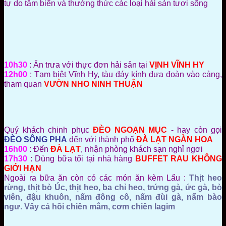
tự do tắm biển và thưởng thức các loại hải sản tươi sống
10h30
: Ăn trưa với thực đơn hải sản tại
VỊNH VĨNH HY
12h00
: Tạm biệt Vĩnh Hy, tàu đáy kính đưa đoàn vào cảng,
tham quan
VƯỜN NHO NINH THUẬN
Quý khách chinh phục
ĐÈO NGOẠN MỤC
- hay còn gọi
ĐÈO SÔNG PHA
đến với thành phố
ĐÀ LẠT NGÀN HOA
16h00
: Đến
ĐÀ LẠT
, nhận phòng khách sạn nghỉ ngơi
17h30
: Dùng bữa tối tại nhà hàng
BUFFET RAU KHÔNG
GIỚI HẠN
Ngoài ra bữa ăn còn có các món ăn kèm Lẩu :
Thịt heo
rừng, thịt bò Úc, thịt heo, ba chỉ heo, trứng gà, ức gà, bò
viên, đậu khuôn, nấm đông cô, nấm đùi gà, nấm bào
ngư. Vây cá hồi chiên mắm, cơm chiên lagim