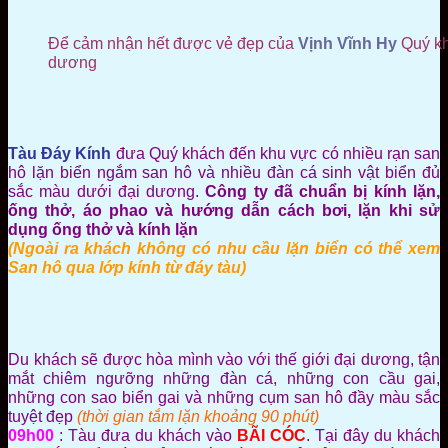
Để cảm nhận hết được vẻ đẹp của
Vịnh Vĩnh Hy
Quý kh
dương
Tàu Đáy Kính
đưa Quý khách đến khu vực có nhiều rạn san
hô lặn biển ngắm san hô và nhiều đàn cá sinh vật biển đủ
sắc màu dưới đại dương.
Công ty đã chuẩn bị kính lặn,
ống thở, áo phao và hướng dẫn cách bơi, lặn khi sử
dụng ống thở và kính lặn
(Ngoài ra khách không có nhu cầu lặn biển có thể xem
San hô qua lớp kính từ đáy tàu)
Du khách sẽ được hòa mình vào với thế giới đại dương, tận
mắt chiêm ngưỡng những đàn cá, những con cầu gai,
những con sao biển gai và những cụm san hô đầy màu sắc
tuyệt đẹp
(thời gian tắm lặn khoảng 90 phút)
09h00
: Tàu đưa du khách vào
BÃI CÓC
. Tại đây du khách