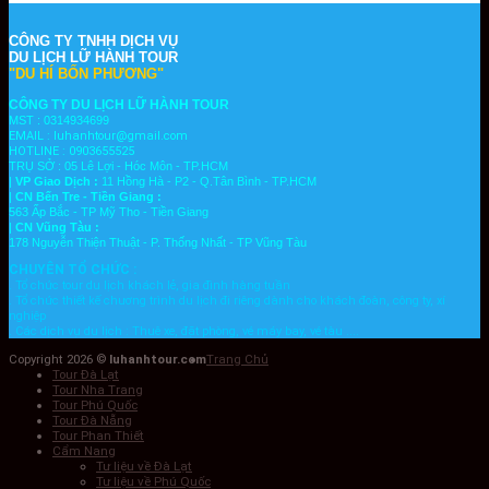
CÔNG TY TNHH DỊCH VỤ
DU LỊCH
LỮ HÀNH TOUR
"DU HÍ BỐN PHƯƠNG"
CÔNG TY DU LỊCH LỮ HÀNH TOUR
MST :
0314934699
EMAIL : luhanhtour@gmail.com
HOTLINE : 0903655525
TRỤ SỞ : 05 Lê Lợi - Hóc Môn - TP.HCM
|
VP Giao Dịch :
11 Hồng Hà - P2 - Q.Tân Bình - TP.HCM
|
CN Bến Tre - Tiền Giang :
563 Ấp Bắc - TP Mỹ Tho - Tiền Giang
|
CN Vũng Tàu :
178 Nguyễn Thiện Thuật - P. Thống Nhất - TP Vũng T
àu
CHUYÊN TỔ CHỨC :
. Tổ chức tour du lịch khách lẻ, gia đình hàng tuần
. Tổ chức thiết kế chương trình du lịch đi riêng dành cho khách đoàn, công ty, xí
nghiệp
. Các dịch vụ du lịch : Thuê xe, đặt phòng, vé máy bay, vé tàu ....
Copyright 2026 ©
luhanhtour.com
Trang Chủ
Tour Đà Lạt
Tour Nha Trang
Tour Phú Quốc
Tour Đà Nẵng
Tour Phan Thiết
Cẩm Nang
Tư liệu về Đà Lạt
Tư liệu về Phú Quốc