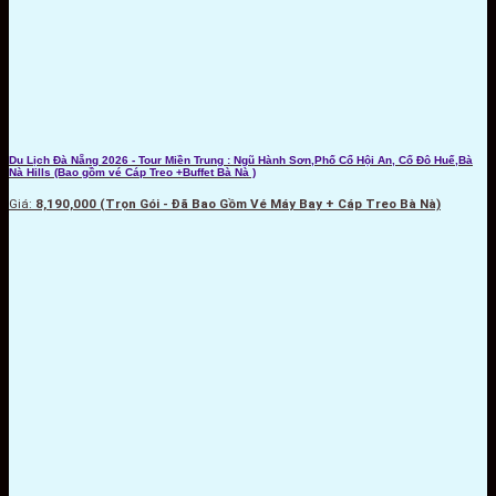
Du Lịch Đà Nẵng 2026 - Tour Miền Trung : Ngũ Hành Sơn,Phố Cổ Hội An, Cố Đô Huế,Bà
Nà Hills (Bao gồm vé Cáp Treo +Buffet Bà Nà )
Giá:
8,190,000 (Trọn Gói - Đã Bao Gồm Vé Máy Bay + Cáp Treo Bà Nà)