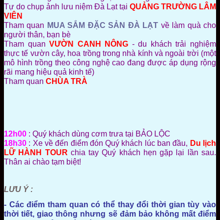
Tự do chụp ảnh lưu niệm Đà Lạt tại
QUẢNG TRƯỜNG LÂM
VIÊN
Tham quan
MUA SẮM ĐẶC SẢN ĐÀ LẠT
về làm quà cho
người thân, bạn bè
Tham quan
VƯỜN CANH NÔNG
- du khách trải nghiệm
thực tế vườn cây, hoa trồng trong nhà kính và ngoài trời (một
mô hình trồng theo công nghệ cao đang được áp dụng rộng
rãi mang hiệu quả kinh tế)
Tham quan
CHÙA TRÀ
12h00
: Quý khách dùng cơm trưa tại BẢO LỘC
18h30
: Xe về đến điểm đón Quý khách lúc ban đầu,
Du lịch
LỮ HÀNH TOUR
chia tay Quý khách hẹn gặp lại lần sau.
Thân ai chào tạm biệt!
LƯU Ý :
- Các điểm tham quan có thể thay đổi thời gian tùy vào
thời tiết, giao thông nhưng sẽ đảm bảo không mất điểm