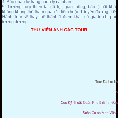
4. Bảo quản tư trang hành lý cá nhân.
5. Trường hợp thiên tai (lũ lụt, giao thông, bão...) bất khả
kháng không thể tham quan 1 điểm hoặc 1 tuyến đường, Lữ
Hành Tour sẽ thay thế thành 1 điểm khác có giá trị chi phí
tương đương.
THƯ VIỆN ẢNH CÁC TOUR
Tour Đà Lạt kh
To
Cục Kỹ Thuật Quân Khu 9 (Bình Đức 
Đoàn Co.op Mart Vũng 