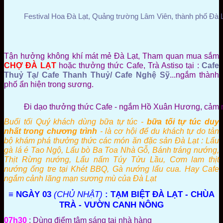
Festival Hoa Đà Lạt, Quảng trường Lâm Viên, thành phố Đà L
Tận hưởng không khí mát mẻ Đà Lạt,
Tham quan mua sắm
CHỢ ĐÀ LẠT
hoặc thưởng thức Cafe, Trà Astiso tại :
Cafe
Thuỷ Tạ/ Cafe Thanh Thuỷ/ Cafe Nghệ Sỹ
...ngắm thành
phố ẩn hiện trong sương.
Đi dạo thưởng thức Cafe - ngắm Hồ Xuân Hương, cảm nh
Buổi tối Quý khách
dùng bữa tự túc -
bữa tối tự túc duy
nhất trong chương trình
- là cơ hội để du khách tự do
tản
bộ khám phá thưởng thức các món ăn đặc sản Đà Lạt : Lẩu
gà lá é Tao Ngộ, Lẩu bò Ba Toa Nhà Gỗ, Bánh tráng nướng,
Thịt Rừng nướng, Lẩu nấm Túy Tửu Lầu, Cơm lam thịt
nướng ống tre tại Khét BBQ, Gà nướng lẩu cua. Hay Cafe
ngắm cảnh lãng mạn sương mù của Đà Lạt
≡ NGÀY 03
(CHỦ NHẬT)
: TẠM BIỆT ĐÀ LẠT - CHÙA
TRÀ - VƯỜN CANH NÔNG
07h30
: Dùng điểm tâm sáng tại nhà hàng