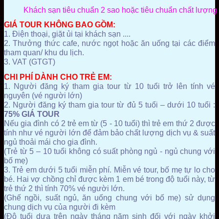
Khách sạn tiêu chuẩn 2 sao hoặc tiêu chuẩn chất lượn
GIÁ TOUR KHÔNG BAO GỒM:
1. Điện thoại, giặt ủi tại khách sạn ....
2. Thưởng thức cafe, nước ngọt hoặc ăn uống tại các điểm
tham quan/ khu du lịch.
3.
VAT (GTGT)
CHI PHÍ DÀNH CHO TRẺ EM:
1. Người đăng ký tham gia tour từ 10 tuổi trở lên tính vé
nguyên (vé người lớn)
2. Người đăng ký tham gia tour từ đủ 5 tuổi – dưới 10 tuổi :
75% GIÁ TOUR
Nếu gia đình có 2 trẻ em từ (5 - 10 tuổi) thì trẻ em thứ 2 được
tính như vé người lớn để đảm bảo chất lượng dịch vụ & suất
ngủ thoải mái cho gia đình.
(Trẻ từ 5 – 10 tuổi không có suất phòng ngủ - ngủ chung với
bố mẹ)
3. Trẻ em dưới 5 tuổi miễn phí. Miễn vé tour, bố mẹ tự lo cho
bé. Hai vợ chồng chỉ được kèm 1 em bé trong độ tuổi này, từ
trẻ thứ 2 thì tính 70% vé người lớn.
(Ghế ngồi, suất ngủ, ăn uống chung với bố mẹ) sử dụng
chung dịch vụ của người đi kèm
(Độ tuổi dựa trên ngày tháng năm sinh đối với ngày khởi